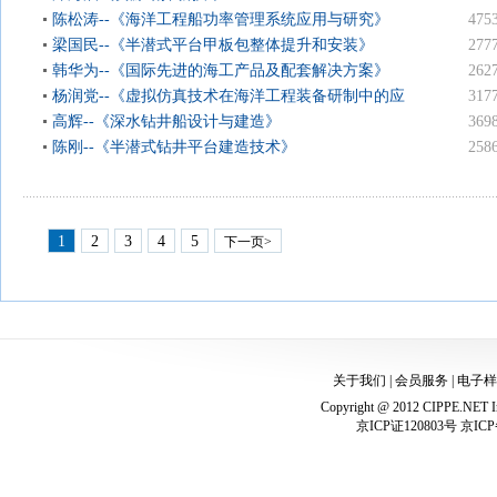
陈松涛--《海洋工程船功率管理系统应用与研究》
475
梁国民--《半潜式平台甲板包整体提升和安装》
277
韩华为--《国际先进的海工产品及配套解决方案》
262
杨润党--《虚拟仿真技术在海洋工程装备研制中的应
317
用》
高辉--《深水钻井船设计与建造》
369
陈刚--《半潜式钻井平台建造技术》
258
1
2
3
4
5
下一页>
关于我们
|
会员服务
|
电子样
Copyright @ 2012 CIPPE.NET In
京ICP证120803号 京ICP