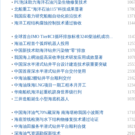
PU泡沫助力海洋石油污染生物修复技术
106
北船重工“海洋石油115”科技成果显著
178
我国应着力研究船舶自动化前沿技术
137
海洋工程结构腐蚀控制技术通过验收
114
全球首台IMO TierⅡC1循环排放标准3240柴油机成功...
114
海油工程首个弧焊机器人投用
125
中国新技术助海洋钻井污染物“零”排放
137
我国海上稠油提高采收率技术研发应用成效显著
107
中国深水半潜式钻井平台设计建造技术获重要突破
255
中国首座深水半潜式钻井平台交付使用
233
中海油服2艘钻井平台顺利交付
216
中海油珠海LNG项目一期工程本月开工
123
华南船机海洋起重机跻身世界级行列
117
三井造船诞生小型海底机器人
103
中国海洋油气70%藏深海 南海堪称我国小波斯湾
171
海底管线检测与水下结构物修复技术通过论证
173
中海油田服务半潜式钻井平台顺利合拢
182
深海油气资源勘探新技术
291