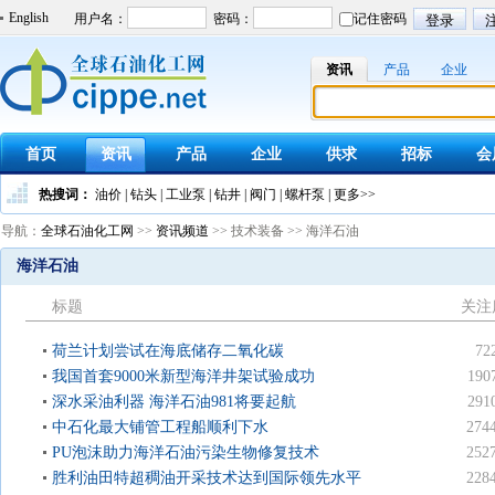
English
资讯
产品
企业
首页
资讯
产品
企业
供求
招标
会
热搜词：
油价
|
钻头
|
工业泵
|
钻井
|
阀门
|
螺杆泵
|
更多>>
导航：
全球石油化工网
>>
资讯频道
>> 技术装备 >> 海洋石油
海洋石油
标题
关注
荷兰计划尝试在海底储存二氧化碳
72
我国首套9000米新型海洋井架试验成功
190
深水采油利器 海洋石油981将要起航
291
中石化最大铺管工程船顺利下水
274
PU泡沫助力海洋石油污染生物修复技术
252
胜利油田特超稠油开采技术达到国际领先水平
228