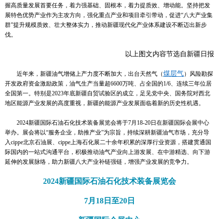
握高质量发展首要任务，着力强基础、固根本，着力提质效、增动能。坚持把发
展特色优势产业作为主攻方向，强化重点产业和项目牵引带动，促进“八大产业集
群”提升规模质效、壮大整体实力，推动新疆现代化产业体系建设不断迈出新步
伐。
以上图文内容节选自新疆日报
煤层气
近年来，新疆油气增储上产力度不断加大，出台天然气（
）风险勘探
开发政府资金激励政策，油气生产当量超6600万吨、占全国的1/6、连续三年位居
全国第一。特别是2023年底新疆自贸试验区的成立，足见党中央、国务院对西北
地区能源产业发展的高度重视，新疆的能源产业发展面临着新的历史性机遇。
2024新疆国际石油石化技术装备展览会将于7月18-20日在新疆国际会展中心
举办。展会将以“服务企业，助推产业”为宗旨，持续深耕新疆油气市场，充分导
入cippe北京石油展、cippe上海石化展二十余年积累的深厚行业资源，搭建贯通国
际国内的一站式沟通平台，积极推动油气产业向上游发展、在中游精选、向下游
延伸的发展脉络，助力新疆八大产业补链强链，增强产业发展的竞争力。
2024新疆国际石油石化技术装备展览会
7月18日至20日