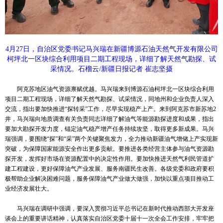
4月27日，自治区党委书记马兴瑞在新疆博源石油天然气开发有限公司
柯坪北一区块综合利用项目二期工程现场，详细了解天然气勘探、试
采情况。石榴云/新疆日报记者 崔志坚摄
阿克苏地区油气资源禀赋优越。马兴瑞来到博源石油柯坪北一区块综合利用
项目二期工程现场，详细了解天然气勘探、试采情况，同地州和企业负责人深入
交流，指出要加快推进“探转采”工作，尽早实现稳产上产。来到阿克苏市新苏地2
井，马兴瑞向地质调查有关负责同志详细了解油气等能源勘探进度和成果，指出
要加大勘探开发力度，锚定油气稳产增产任务持续攻坚，取得更多新成果。马兴
瑞强调，要围绕“探”和“采”两个关键聚焦发力，全力推动新疆油气增储上产实现新
突破，为保障国家能源安全作出更多贡献。要推进各类经营主体参与油气资源勘
探开发，发挥好市场在资源配置中的决定性作用。要加快推进天然气利民管道扩
建工程建设，更好保障油气产业发展、服务南疆民生改善。各级党委和政府要积
极帮助企业解决困难问题，服务保障油气产业做大做强，加快以重点项目推动工
业经济发展壮大。
马兴瑞在调研中强调，要深入贯彻习近平总书记在新时代推动西部大开发座
谈会上的重要讲话精神，认真落实自治区党委十届十一次全会工作安排，牢牢把