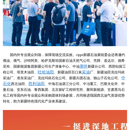
国内外专业观众到场，保障现场交流实效。cippe新疆石油展组委会还将邀约
俄油、俄气、沙特阿美、哈萨克斯坦国家石油天然气公司、壳牌、道达尔、德希
测井
尼布、国家能源集团新疆公司生产准备中心、中油
新疆分公司、西部钻探工
吐哈油田
采油
程公司、塔里木油田、
、新疆油田百口泉
厂、新疆油田克拉玛依
中
采油厂、准东采油厂、克拉玛依石化公司、新疆兵团石油、独山子石化公司、
石化
胜利油田
西北油田、
、中海石油湛江分公司、中冶重工、巴斯夫化学、中
曼石油、安东石油、鲁西集团、北京探矿工程研究所、聚和新能源、甘肃黑马石
化工程等国内外专业观众和采购团体到场参观，共同推进我国西北油气资源优势
转化，助力新疆特色现代化产业体系建设。