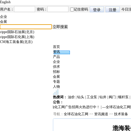
English
企业
会展
cippe国际石油展(北京)
cippe国际石化展(上海)
CM海工装备展(北京)
首页
资讯
产品
企业
供求
招标
会展
专题
人物
热搜词：
油价
|
钻头
|
工业泵
|
钻井
|
阀门
|
螺杆泵
|
公告：
全球石油化工网广告招商火热进行中！
|
---全球石油化工网
导航：
全球石油化工网
>>
资讯频道
>>
技术装备
渤海装