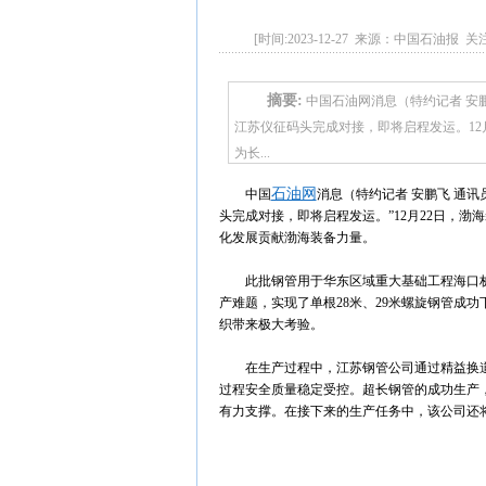
[时间:2023-12-27 来源：中国石油报 关
摘要:
中国石油网消息（特约记者 安鹏
江苏仪征码头完成对接，即将启程发运。12
为长...
石油网
中国
消息（特约记者 安鹏飞 通讯
头完成对接，即将启程发运。”12月22日，
化发展贡献渤海装备力量。
此批钢管用于华东区域重大基础工程海口桩
产难题，实现了单根28米、29米螺旋钢管成
织带来极大考验。
在生产过程中，江苏钢管公司通过精益换
过程安全质量稳定受控。超长钢管的成功生产
有力支撑。在接下来的生产任务中，该公司还将