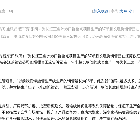
注度:
134
]
[
加入收藏
][字号:
大
中
小
]
飞 通讯员 程军辉 张阅）为长江三角洲港口群重点项目生产的57米超长螺旋钢管已在
月22日，渤海装备江苏钢管公司副经理葛玉宏告诉记者，57米超长钢管的成功生产，
员 程军辉 张阅）“为长江三角洲港口群重点项目生产的57米超长螺旋钢管已在江苏仪
渤海装备江苏钢管公司副经理葛玉宏告诉记者，57米超长钢管的成功生产，将为长三角一
管项目。“以前我们螺旋管生产线生产的钢管最长为26米。此次我们解决诸多技术、
功下线，并对接生产出了57米超长钢管。”葛玉宏进一步介绍说，钢管长度的增加给生产
道调型、厂房局部扩容、成型后桥延长、运输线路优化等系列保障措施，保证了生产
，不仅拓宽了公司市场领域，提升了产品竞争力，也为大型化、深水化码头建设提供
生产单根最长33米，对接后长达61米的超长螺旋钢管，进一步丰富产品系列。