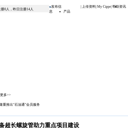
发布信
|
上传资料
|
My Cippe
|
帮助
资讯
息
产品
更多>>
隆重推出“石油通”会员服务
备超长螺旋管助力重点项目建设