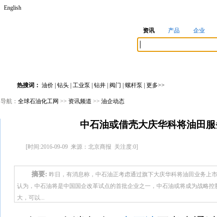
English
资讯
产品
企业
首页
资讯
产品
企业
供求
招标
会
热搜词：
油价
|
钻头
|
工业泵
|
钻井
|
阀门
|
螺杆泵
|
更多>>
导航：
全球石油化工网
>>
资讯频道
>>
油企动态
中石油或借壳大庆华科将油田服
[时间:2016-09-09 来源：北京商报 关注度:
0
]
摘要:
昨日，有消息称，中石油正考虑通过旗下大庆华科将油田业务上市
认为，中石油将是中国国企改革试点的首批企业之一，中石油或将成为战略控
大，可以...