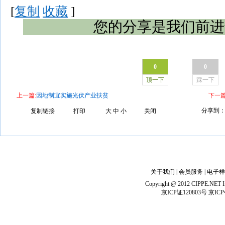
[
复制
收藏
]
您的分享是我们前进
0
0
顶一下
踩一下
上一篇:
因地制宜实施光伏产业扶贫
下一篇
分享到
复制链接
打印
大
中
小
关闭
关于我们
|
会员服务
|
电子样
Copyright @ 2012 CIPPE.NET In
京ICP证120803号 京ICP