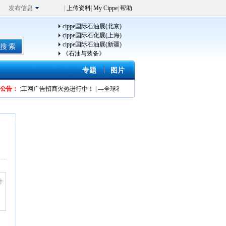
发布信息
|
上传资料
|
My Cippe
|
帮助
cippe国际石油展(北京)
cippe国际石化展(上海)
cippe国际石油展(新疆)
《石油与装备》
专题
图片
石油化工网广告招商火热进行中！
公告：
|
---全球石油化工网隆重推出“石油通”会员服务
视频
人物
井