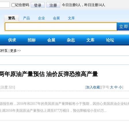
资讯
产品
企业
会展
文库
供求
招标
会展
杂志
文库
论坛
螺杆泵
|
更多>>
全球
两年原油产量预估 油价反弹恐推高产量
关注度:
321
]
[
加入收藏
][字号:
大
中
小
]
源报告称，2016年和2017年的美国原油产量降幅将小于预期，因担心美国原油企业钻
调2016年美国原油产量预估上调至877万桶日，预估降幅缩小至65万...