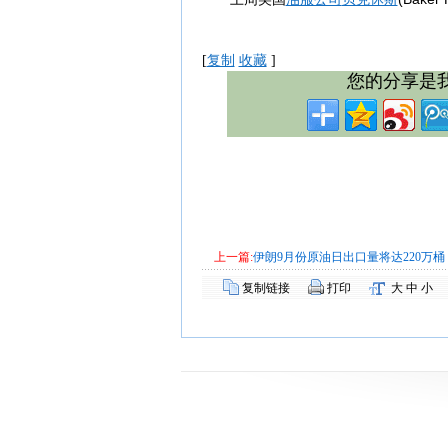
[
复制
收藏
]
您的分享是
上一篇:
伊朗9月份原油日出口量将达220万桶
复制链接
打印
大
中
小