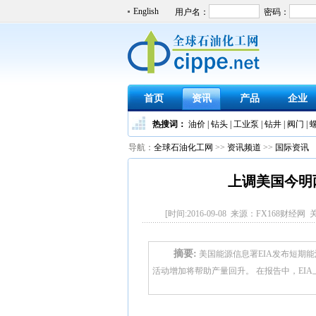
English
首页
资讯
产品
企业
热搜词：
油价
|
钻头
|
工业泵
|
钻井
|
阀门
|
导航：
全球石油化工网
>>
资讯频道
>>
国际资讯
上调美国今明
[时间:2016-09-08 来源：FX168财经网 
摘要:
美国能源信息署EIA发布短期能
活动增加将帮助产量回升。 在报告中，EIA上