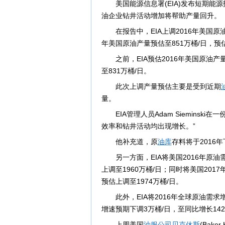
美国能源信息署(EIA)发布短期能
油企业钻井活动增加将帮助产量回升。
在报告中，EIA上调2016年美国原
年美国原油产量预估至851万桶/日，预
之前，EIA预估2016年美国原油产
至831万桶/日。
此次上调产量预估主要是受到近期
量。
EIA管理人员Adam Siemin
效率和钻井活动均出现增长。”
他补充道，原
油库
存料将于2016
另一方面，EIA将美国2016年原油
上调至1960万桶/日；同时将美国201
预估上调至1974万桶/日。
此外，EIA将2016年全球原油需求
增速预期下调3万桶/日，至同比增长142
上周美国
油服公司
贝克休斯
(Bak