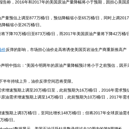
源报告称，2016年和2017年的美国原油产量降幅将小于预期，因担心美国
油产量预估上调至877万桶/日，预估降幅缩小至65万桶/日，同时上调2017
估降幅缩小至26万桶/日。
量将下降70万桶/日至873万桶/日，而2017年美国原油产量将下降42万桶/
油价
反弹的影响，市场担心油价走高将诱使美国页岩油生产商重新推高产
ski在一份声明中指出：“美国今明两年的原油产量降幅预计将小于之前预估，因开
年下半年持续上升，油价反弹空间恐将受限。
需求增速预期上调至20万桶/日至，此前预期为16万桶/日，2016年需求预
7年原油需求增速预期上调至14万桶/日，此前预期为10万桶/日，2017年需
增速预期上调3万桶/日，至同比增长148万桶/日；但将2017年全球原油需
万桶/日。
er Hughes)数据显示，美国石油活跃钻井数录得过去10周内的第9周增长。