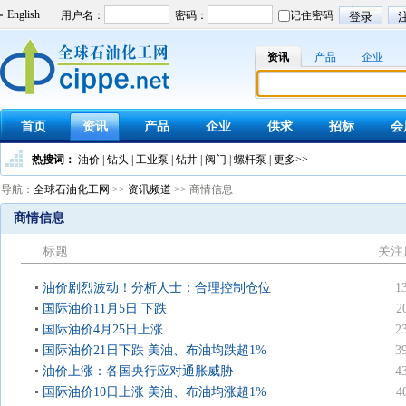
English
资讯
产品
企业
首页
资讯
产品
企业
供求
招标
会
热搜词：
油价
|
钻头
|
工业泵
|
钻井
|
阀门
|
螺杆泵
|
更多>>
导航：
全球石油化工网
>>
资讯频道
>> 商情信息
商情信息
标题
关注
油价剧烈波动！分析人士：合理控制仓位
1
国际油价11月5日 下跌
2
国际油价4月25日上涨
2
国际油价21日下跌 美油、布油均跌超1%
3
油价上涨：各国央行应对通胀威胁
4
国际油价10日上涨 美油、布油均涨超1%
4