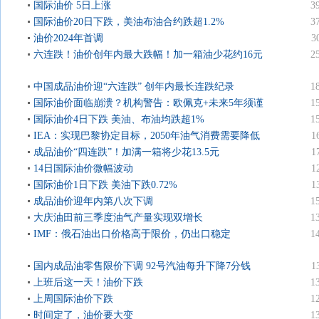
国际油价 5日上涨
3
国际油价20日下跌，美油布油合约跌超1.2%
3
油价2024年首调
3
六连跌！油价创年内最大跌幅！加一箱油少花约16元
2
中国成品油价迎“六连跌” 创年内最长连跌纪录
1
国际油价面临崩溃？机构警告：欧佩克+未来5年须谨
1
慎管理供应
国际油价4日下跌 美油、布油均跌超1%
1
IEA：实现巴黎协定目标，2050年油气消费需要降低
1
75%！
成品油价“四连跌”！加满一箱将少花13.5元
1
14日国际油价微幅波动
1
国际油价1日下跌 美油下跌0.72%
1
成品油价迎年内第八次下调
1
大庆油田前三季度油气产量实现双增长
1
IMF：俄石油出口价格高于限价，仍出口稳定
1
国内成品油零售限价下调 92号汽油每升下降7分钱
1
上班后这一天！油价下跌
1
上周国际油价下跌
1
时间定了，油价要大变
1