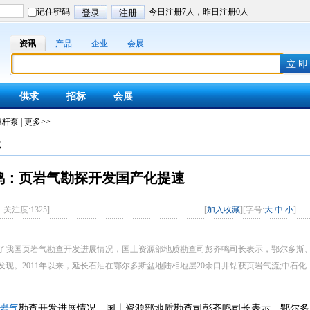
资讯
产品
企业
会展
供求
招标
会展
螺杆泵
|
更多>>
气
鸣：页岩气勘探开发国产化提速
网 关注度:
1325
]
[
加入收藏
][字号:
大
中
小
]
了我国页岩气勘查开发进展情况，国土资源部地质勘查司彭齐鸣司长表示，鄂尔多斯
现。2011年以来，延长石油在鄂尔多斯盆地陆相地层20余口井钻获页岩气流;中石化
岩气
勘查开发进展情况，国土资源部地质勘查司彭齐鸣司长表示，鄂尔多