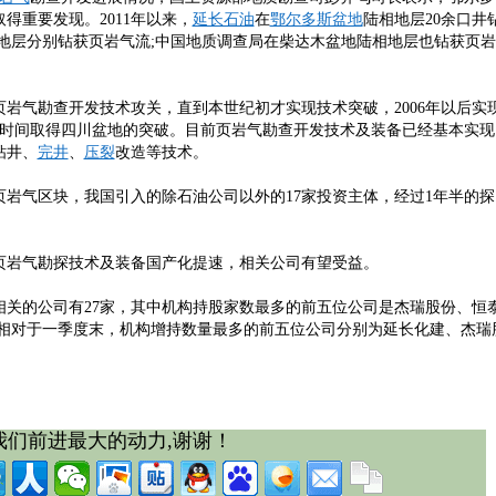
得重要发现。2011年以来，
延长石油
在
鄂尔多斯盆地
陆相地层20余口井
地层分别钻获页岩气流;中国地质调查局在柴达木盆地陆相地层也钻获页岩
岩气勘查开发技术攻关，直到本世纪初才实现技术突破，2006年以后实
年时间取得四川盆地的突破。目前页岩气勘查开发技术及装备已经基本实现
钻井、
完井
、
压裂
改造等技术。
岩气区块，我国引入的除石油公司以外的17家投资主体，经过1年半的探
岩气勘探技术及装备国产化提速，相关公司有望受益。
的公司有27家，其中机构持股家数最多的前五位公司是杰瑞股份、恒
;相对于一季度末，机构增持数量最多的前五位公司分别为延长化建、杰瑞
我们前进最大的动力,谢谢！