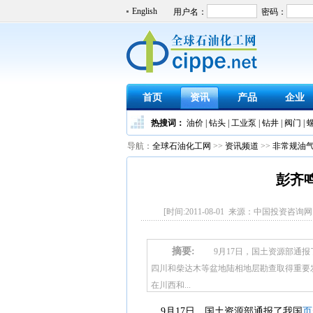
English
首页
资讯
产品
企业
热搜词：
油价
|
钻头
|
工业泵
|
钻井
|
阀门
|
导航：
全球石油化工网
>>
资讯频道
>>
非常规油
彭齐
[时间:2011-08-01 来源：中国投资咨询
摘要:
9月17日，国土资源部通报
四川和柴达木等盆地陆相地层勘查取得重要发
在川西和...
9月17日，国土资源部通报了我国
页