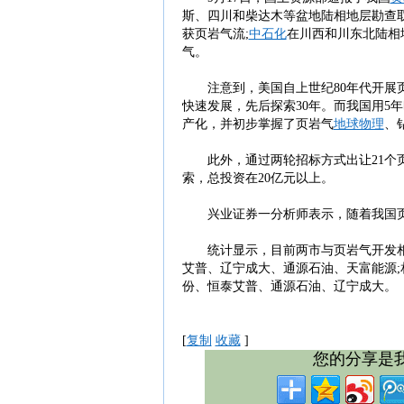
斯、四川和柴达木等盆地陆相地层勘查取
获页岩气流;
中石化
在川西和川东北陆相
气。
注意到，美国自上世纪80年代开展页
快速发展，先后探索30年。而我国用5
产化，并初步掌握了页岩气
地球物理
、
此外，通过两轮招标方式出让21个页
索，总投资在20亿元以上。
兴业证券一分析师表示，随着我国页
统计显示，目前两市与页岩气开发相关
艾普、辽宁成大、通源石油、天富能源
份、恒泰艾普、通源石油、辽宁成大。
[
复制
收藏
]
您的分享是