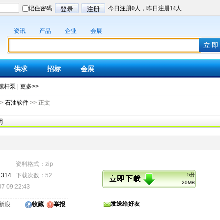
资讯
产品
企业
会展
供求
招标
会展
螺杆泵
|
更多>>
>
石油软件
>> 正文
明
资料格式：zip
1314
下载次数：52
5分
20MB
 09:22:43
发送给好友
新浪
收藏
举报