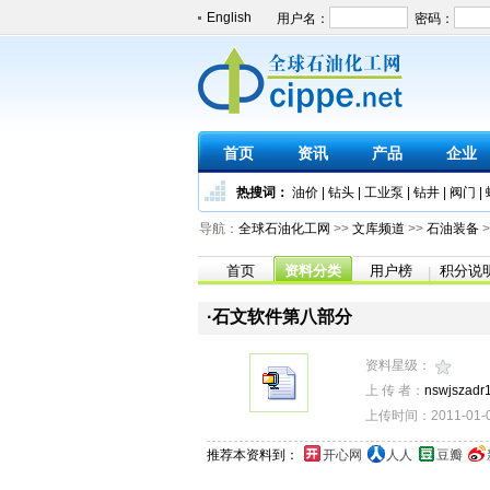
English
首页
资讯
产品
企业
热搜词：
油价
|
钻头
|
工业泵
|
钻井
|
阀门
|
导航：
全球石油化工网
>>
文库频道
>>
石油装备
>
首页
资料分类
用户榜
积分说
|
·石文软件第八部分
资料星级：
上 传 者：
nswjszadr
上传时间：2011-01-07
推荐本资料到：
开心网
人人
豆瓣