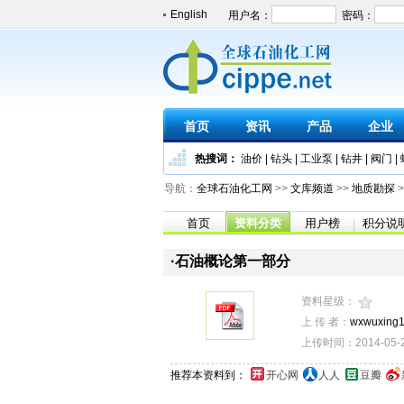
English
首页
资讯
产品
企业
热搜词：
油价
|
钻头
|
工业泵
|
钻井
|
阀门
|
导航：
全球石油化工网
>>
文库频道
>>
地质勘探
>
首页
资料分类
用户榜
积分说
|
·石油概论第一部分
资料星级：
上 传 者：
wxwuxing
上传时间：2014-05-27
推荐本资料到：
开心网
人人
豆瓣