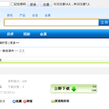
资讯
产品
企业
会展
供求
招标
会展
螺杆泵
|
更多>>
>
教程课件
>> 正文
明
资料格式：pdf
11
下载次数：2
5分
1MB
 10:33:11
发送给好友
新浪
收藏
举报