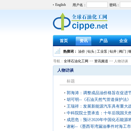
English
首页
资讯
产品
企业
热搜词：
油价
|
钻头
|
工业泵
|
钻井
|
阀门
|
导航：
全球石油化工网
>>
资讯频道
>> 人物访谈
人物访谈
标题
郭海涛：调整成品油价格旨在促进
胡可明--《石油天然气管道保护法
设意义深远
王瑞祥：发展新能源汽车具有重大
中科院院士贾承造：十年后我国天
前五
成思危：预计2020年中国化石能源将
谢彬--《墨西哥湾漏油事件对海工