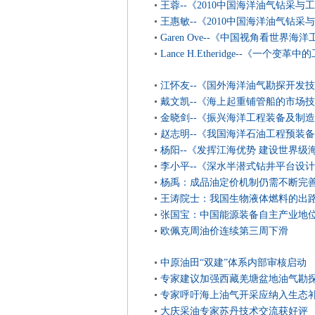
王蓉--《2010中国海洋油气钻采
致词
王惠敏--《2010中国海洋油气钻采
坛》致词
Garen Ove--《中国视角看世界
挑...
Lance H.Etheridge--《一个变革
江怀友--《国外海洋油气勘探开发
戴文凯--《海上起重铺管船的市场
金晓剑--《振兴海洋工程装备及制
装备强国》
赵志明--《我国海洋石油工程预装
望》
杨阳--《发挥江海优势 建设世界级
地》
李小平--《深水半潜式钻井平台设
杨禹：成品油定价机制仍需不断完
王涛院士：我国生物液体燃料的出
张国宝：中国能源装备自主产业地
欧佩克周油价连续第三周下滑
中原油田“双建”体系内部审核启动
专家建议加强西藏羌塘盆地油气勘
专家呼吁海上油气开采应纳入生态
大庆采油专家苏丹技术交流获好评