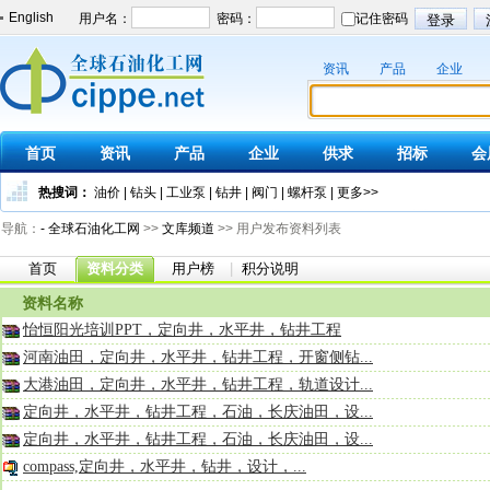
English
资讯
产品
企业
首页
资讯
产品
企业
供求
招标
会
热搜词：
油价
|
钻头
|
工业泵
|
钻井
|
阀门
|
螺杆泵
|
更多>>
导航：
- 全球石油化工网
>>
文库频道
>> 用户发布资料列表
首页
资料分类
用户榜
|
积分说明
资料名称
怡恒阳光培训PPT，定向井，水平井，钻井工程
河南油田，定向井，水平井，钻井工程，开窗侧钻...
大港油田，定向井，水平井，钻井工程，轨道设计...
定向井，水平井，钻井工程，石油，长庆油田，设...
定向井，水平井，钻井工程，石油，长庆油田，设...
compass,定向井，水平井，钻井，设计，...