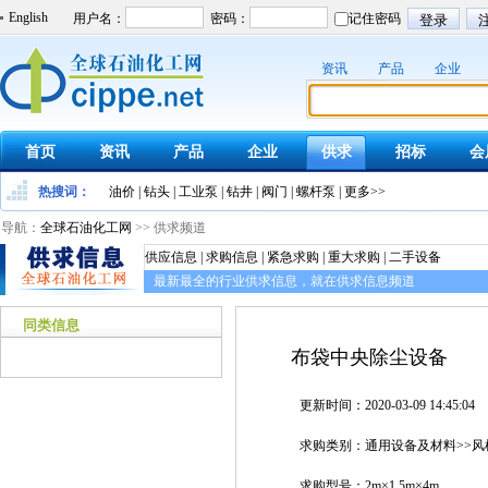
English
资讯
产品
企业
首页
资讯
产品
企业
供求
招标
会
热搜词：
油价
|
钻头
|
工业泵
|
钻井
|
阀门
|
螺杆泵
|
更多>>
导航：
全球石油化工网
>> 供求频道
供应信息 | 求购信息 | 紧急求购 | 重大求购 | 二手设备
最新最全的行业供求信息，就在供求信息频道
同类信息
布袋中央除尘设备
更新时间：2020-03-09 14:45:04
求购类别：通用设备及材料>>风
求购型号：2m×1.5m×4m