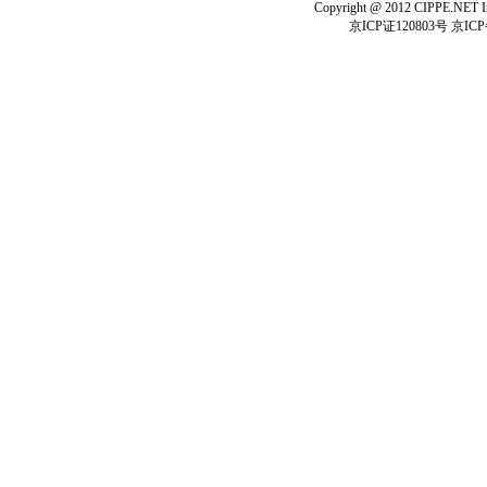
Copyright @ 2012 CIPPE.NET In
京ICP证120803号 京ICP