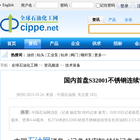
English
资讯
产品
企业
首页
资讯
产品
企业
供求
招标
会
热搜词：
油价
|
钻头
|
工业泵
|
钻井
|
阀门
|
螺杆泵
|
更多>>
导航：
全球石油化工网
>>
资讯频道
>>
技术装备
国内首盘S32001不锈钢连
[时间:2023-10-24 来源：中国石油报 关注度:
185
]
摘要:
中国石油网消息（记者 杨宏智 特约记者 秦芳）10月19日记者获
毫米、壁厚4.44毫米、长2750米的S32001材质不锈钢连续管在长庆油田CCUS-