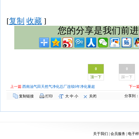
[
复制
收藏
]
您的分享是我们前进
0
0
顶一下
踩一下
上一篇:
西南油气田天然气净化总厂连续6年净化量超
下一篇
分享到
复制链接
打印
大
中
小
关闭
关于我们
|
会员服务
|
电子样