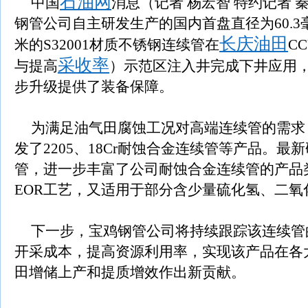
石油网
中国
消息（记者 杨宏智 特约记者 
钢管公司自主研发生产的国内首盘直径为60.3毫米
长庆油田
米的S32001材质不锈钢连续管在
C
采收率
与提高
）示范区注入井完成下井应用
步升级提供了装备保障。
为满足油气田腐蚀工况对高端连续管的需求
发了2205、18Cr耐蚀合金连续管等产品。最新
管，进一步丰富了公司耐蚀合金连续管的产品类
EOR工艺，又适用于部分含少量硫化氢、二氧
下一步，宝鸡钢管公司将持续跟踪该连续管
开采成本，提高资源利用率，实现该产品在各
田增储上产和提质增效作出新贡献。