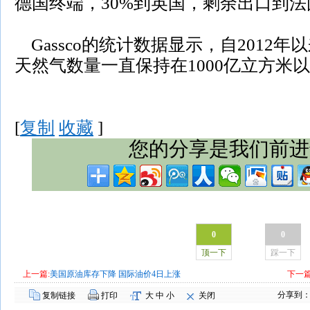
德国终端，30%到英国，剩余出口到
Gassco的统计数据显示，自2012
天然气数量一直保持在1000亿立方米
[
复制
收藏
]
您的分享是我们前进
0
0
顶一下
踩一下
上一篇:
美国原油库存下降 国际油价4日上涨
下一篇
分享到
复制链接
打印
大
中
小
关闭