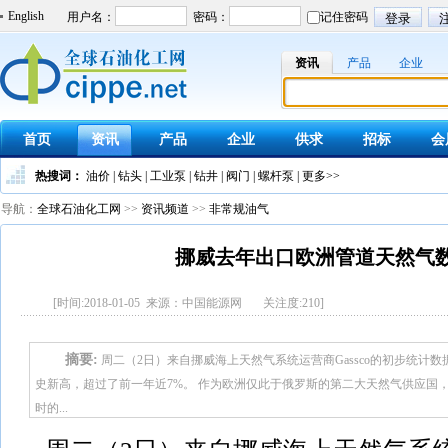
English
资讯
产品
企业
首页
资讯
产品
企业
供求
招标
会
热搜词：
油价
|
钻头
|
工业泵
|
钻井
|
阀门
|
螺杆泵
|
更多>>
导航：
全球石油化工网
>>
资讯频道
>>
非常规油气
挪威去年出口欧洲管道天然气
[时间:2018-01-05 来源：中国能源网 关注度:
210
]
摘要:
周二（2日）来自挪威海上天然气系统运营商Gassco的初步统计
史新高，超过了前一年近7%。 作为欧洲仅此于俄罗斯的第二大天然气供应国
时的...