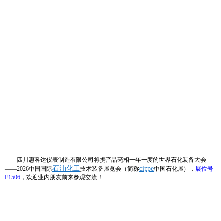
四川惠科达仪表制造有限公司将携产品亮相一年一度的世界石化装备大会
石油化工
cippe
——2026中国国际
技术装备展览会（简称
中国石化展），
展位号
E1506
，欢迎业内朋友前来参观交流！