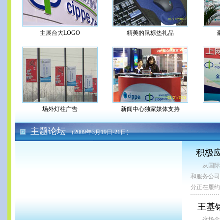
主展台大LOGO
精美的鼠标垫礼品
场外灯柱广告
新闻中心独家媒体支持
主题论坛
（2009年3月19日-21日）
积极
从国际
和服务公司
分正在履约
王基
这场金