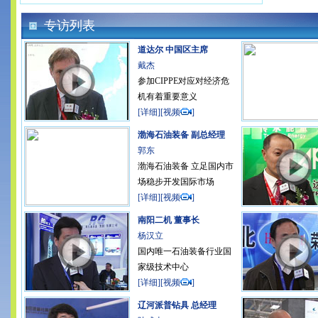
专访列表
道达尔 中国区主席
戴杰
参加CIPPE对应对经济危
机有着重要意义
[
详细
][
视频
]
渤海石油装备 副总经理
郭东
渤海石油装备 立足国内市
场稳步开发国际市场
[
详细
][
视频
]
南阳二机 董事长
杨汉立
国内唯一石油装备行业国
家级技术中心
[
详细
][
视频
]
辽河派普钻具 总经理