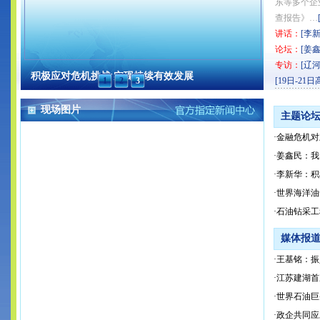
东等多个企
查报告》…
讲话：
[
李新
论坛：
[
姜
专访：
[
辽
积极应对危机挑战 实现持续有效发展
1
2
3
[
19日-21
现场图片
主题论
·
金融危机对
·
姜鑫民：我
·
李新华：积
·
世界海洋油
·
石油钻采工
媒体报
·
王基铭：振
·
江苏建湖首次
·
世界石油巨
·
政企共同应