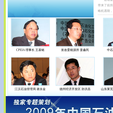
带来了前所
略机遇期，
CPEIA 理事长 王基铭
发改委能源所 姜鑫民
中石
江汉石油管理局 谢永金
德州经济开发区 孙洪昌
山东莱芜