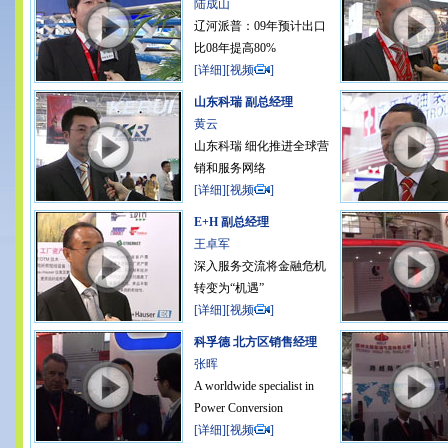
陆成山
辽河派普：09年预计出口
比08年提高80%
[
详细
][
视频
]
山东科瑞 副总经理
黄云
山东科瑞 细化推进全球营
销和服务网络
[
详细
][
视频
]
E+H 副总经理
王卓军
深入服务交流将金融危机
转变为“机遇”
[
详细
][
视频
]
科孚德 北方区销售经理
张晖
A worldwide specialist in
Power Conversion
[
详细
][
视频
]