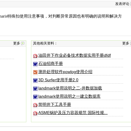
发表评论
了tenaris特殊扣使用注意事项，对判断异常原因也有明确的说明和解决方
更多
其他相关资料：
更多
油田井下作业必备技术数据实用手册dfdf
石油招商手册
测井处理软件powlog使用介绍
3D Surfer使用手册2.0
landmark使用说明之二-井数据加载
landmark使用说明之一建立数据库
简明井下工具手册
ASME锅炉及压力容器规范 国际性规...