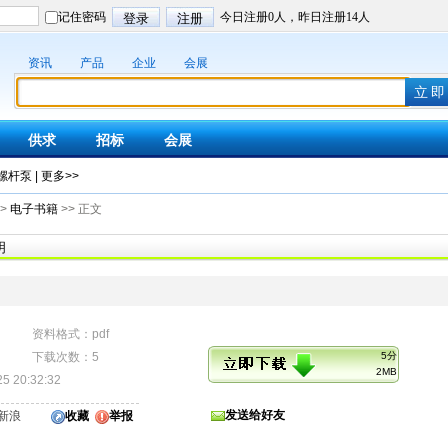
资讯
产品
企业
会展
供求
招标
会展
螺杆泵
|
更多>>
>
电子书籍
>> 正文
明
资料格式：pdf
下载次数：5
5分
2MB
 20:32:32
发送给好友
新浪
收藏
举报