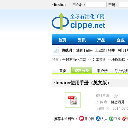
English
首页
资讯
产品
企业
热搜词：
油价
|
钻头
|
工业泵
|
钻井
|
阀门
|
导航：
全球石油化工网
>>
文库频道
>>
地质勘探
>
首页
资料分类
用户榜
积分说
|
·tenaris使用手册（英文版）
资料星级：
上 传 者：
留恋西秀
上传时间：2014-07-25
推荐本资料到：
开心网
人人
豆瓣