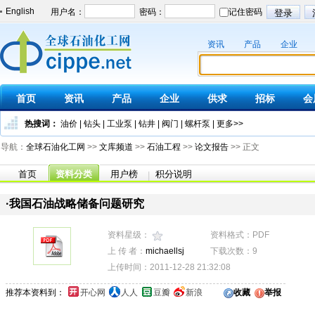
English
资讯
产品
企业
首页
资讯
产品
企业
供求
招标
会
热搜词：
油价
|
钻头
|
工业泵
|
钻井
|
阀门
|
螺杆泵
|
更多>>
导航：
全球石油化工网
>>
文库频道
>>
石油工程
>>
论文报告
>> 正文
首页
资料分类
用户榜
积分说明
|
·我国石油战略储备问题研究
资料星级：
资料格式：PDF
上 传 者：
michaellsj
下载次数：9
上传时间：2011-12-28 21:32:08
推荐本资料到：
开心网
人人
豆瓣
新浪
收藏
举报