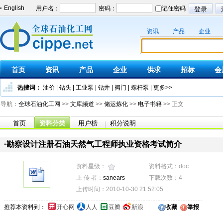
English
资讯
产品
企业
首页
资讯
产品
企业
供求
招标
会
热搜词：
油价
|
钻头
|
工业泵
|
钻井
|
阀门
|
螺杆泵
|
更多>>
导航：
全球石油化工网
>>
文库频道
>>
储运炼化
>>
电子书籍
>> 正文
首页
资料分类
用户榜
积分说明
|
·勘察设计注册石油天然气工程师执业资格考试简介
资料星级：
资料格式：doc
上 传 者：
sanears
下载次数：4
上传时间：2010-10-30 21:52:05
推荐本资料到：
开心网
人人
豆瓣
新浪
收藏
举报