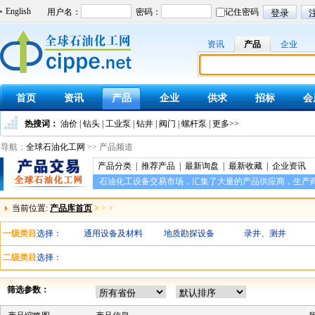
English
资讯
产品
企业
首页
资讯
产品
企业
供求
招标
会
热搜词：
油价
|
钻头
|
工业泵
|
钻井
|
阀门
|
螺杆泵
|
更多>>
导航：
全球石油化工网
>> 产品频道
产品分类
|
推荐产品
|
最新询盘
|
最新收藏
|
企业资讯
石油化工设备交易市场，汇集了大量的产品供应商，生产
当前位置:
产品库首页
>
>
>
一级类目
选择：
通用设备及材料
地质勘探设备
录井、测井
二级类目
选择：
筛选参数：